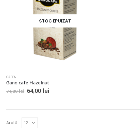
STOC EPUIZAT
CAFEA
Gano cafe Hazelnut
Prețul
Prețul
64,00
lei
74,00
lei
inițial
curent
a
este:
fost:
64,00 lei.
74,00 lei.
Arată: