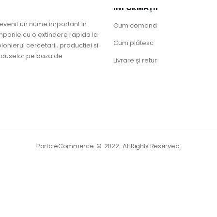
INFORMAȚII
evenit un nume important in
Cum comand
mpanie cu o extindere rapida la
Cum plătesc
pionierul cercetarii, productiei si
oduselor pe baza de
Livrare și retur
Porto eCommerce. © 2022. All Rights Reserved.