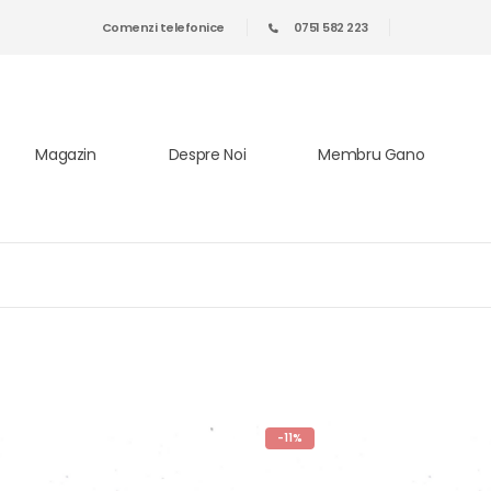
Comenzi telefonice
0751 582 223
Magazin
Despre Noi
Membru Gano
-11%