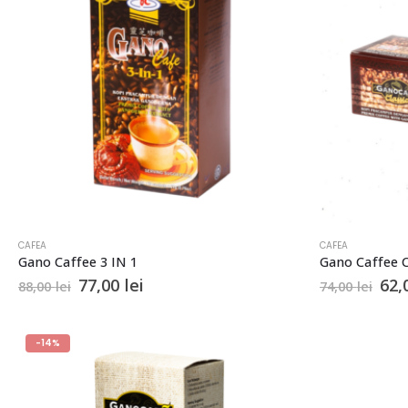
CAFEA
CAFEA
Gano Caffee 3 IN 1
Gano Caffee C
Prețul
Prețul
Pre
77,00
lei
62,
88,00
lei
74,00
lei
inițial
curent
iniț
a
este:
a
fost:
77,00 lei.
fos
-14%
88,00 lei.
74,0