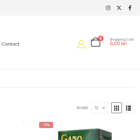
0
Shopping Cart
0,00
lei
Contact
Arată:
-11%