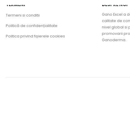
TERMENI
DESPRE NOI
Gano Excel a d
Termeni si conditii
calitate de co
Politică de confidențialitate
nivel global si 
promovarii pr
Politica privind fișierele cookies
Ganoderma.