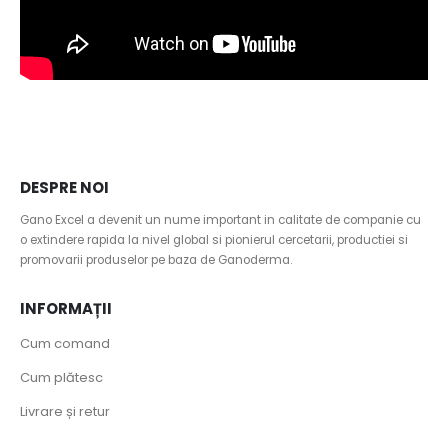
TERMENI
Termeni si conditii
Politică de confidențialitate
Politica privind fișierele cookies
DESPRE NOI
Gano Excel a devenit un nume important in calitate de companie cu
o extindere rapida la nivel global si pionierul cercetarii, productiei si
promovarii produselor pe baza de Ganoderma.
INFORMAȚII
Cum comand
Cum plătesc
Livrare și retur