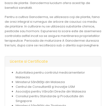
baza de plante. Ganoderma lucidum ofera acest tip de
beneficii sanatatii.
Pentru a cultiva Ganoderma, se utilizeaza coji de plante, faina
de orez integral si rumegus de arbore de cauciuc ca mediu
de plantare. In cultivare nu se utilizeaza substante chimice,
pesticide sau hormoni. Expunerea la soare este de asemenea
controlata astfel incat sa se asigure mentinerea proprietatilor
terapeutice. Perioada de maturizare A Ganodermei dureaza
trei luni, dupa care se recolteaza sub o atenta supraveghere.
Licente si Certificate
Autoritatea pentru controlul medicarnentelor
Malaezia
Ministerul Sănătăţii din Malaezia
Centrul de Consultantă şi Inovaţie USM
Asociaţia pentru Vănzări Directe din Malaezia
Consiliul pentru Standarde şi Producitate din
Singapore
Ministerul Sănătăţii din Thailanda