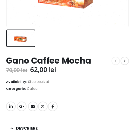
Gano Caffee Mocha
Prețul
Prețul
62,00
lei
70,00
lei
inițial
curent
a
este:
Availability:
Stoc epuizat
fost:
62,00 lei.
Categorie:
Cafea
70,00 lei.
DESCRIERE