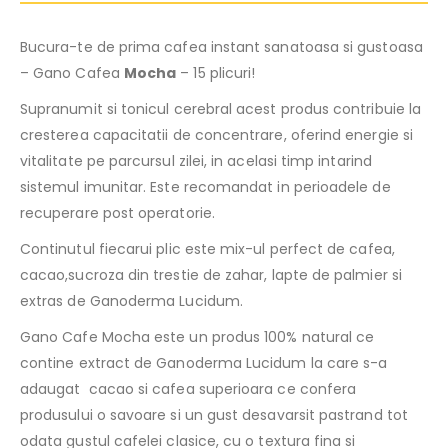
Bucura-te de prima cafea instant sanatoasa si gustoasa
– Gano Cafea
Mocha
– 15 plicuri!
Supranumit si tonicul cerebral acest produs contribuie la
cresterea capacitatii de concentrare, oferind energie si
vitalitate pe parcursul zilei, in acelasi timp intarind
sistemul imunitar. Este recomandat in perioadele de
recuperare post operatorie.
Continutul fiecarui plic este mix-ul perfect de cafea,
cacao,sucroza din trestie de zahar, lapte de palmier si
extras de Ganoderma Lucidum.
Gano Cafe Mocha este un produs 100% natural ce
contine extract de Ganoderma Lucidum la care s-a
adaugat cacao si cafea superioara ce confera
produsului o savoare si un gust desavarsit pastrand tot
odata gustul cafelei clasice, cu o textura fina si