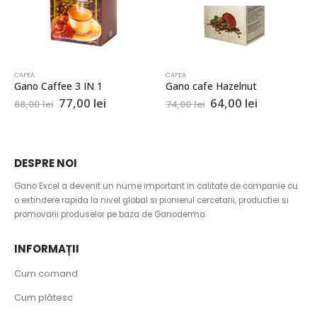
TERMENI
CAFEA
CAFEA
Termeni si conditii
IN 1
Gano cafe Hazelnut
Gano Caffee Supr
l
Prețul
Prețul
Prețul
Prețul
0
lei
64,00
lei
70,00
l
74,00
lei
79,00
lei
Politică de confidențialitate
l
curent
inițial
curent
inițial
este:
a
este:
a
Politica privind fișierele cookies
77,00 lei.
fost:
64,00 lei.
fost:
 lei.
74,00 lei.
79,00 le
DESPRE NOI
Gano Excel a devenit un nume important in calitate de companie cu
o extindere rapida la nivel global si pionierul cercetarii, productiei si
promovarii produselor pe baza de Ganoderma.
INFORMAȚII
Cum comand
Cum plătesc