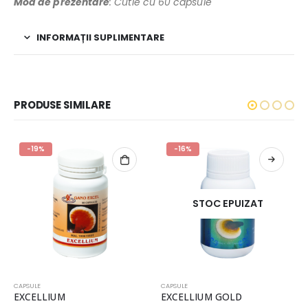
Mod de prezentare
: Cutie cu 60 capsule
INFORMAȚII SUPLIMENTARE
PRODUSE SIMILARE
-19%
-16%
STOC EPUIZAT
TERMENI
CAPSULE
CAPSULE
Termeni si conditii
EXCELLIUM
EXCELLIUM GOLD