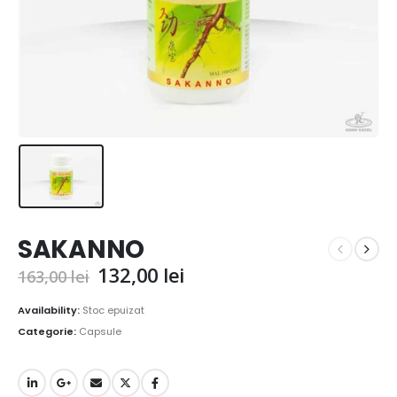
SAKANNO
Prețul
Prețul
132,00
lei
163,00
lei
inițial
curent
a
este:
Availability:
Stoc epuizat
fost:
132,00 lei.
Categorie:
Capsule
163,00 lei.