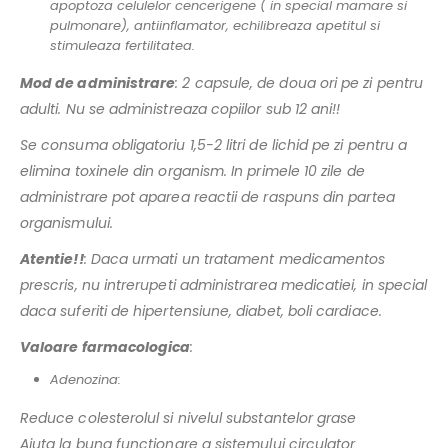
apoptoza celulelor cencerigene ( in special mamare si
pulmonare), antiinflamator, echilibreaza apetitul si
stimuleaza fertilitatea.
Mod de administrare
: 2 capsule, de doua ori pe zi pentru
adulti. Nu se administreaza copiilor sub 12 ani!!
Se consuma obligatoriu 1,5-2 litri de lichid pe zi pentru a
elimina toxinele din organism. In primele 10 zile de
administrare pot aparea reactii de raspuns din partea
organismului.
Atentie!!
: Daca urmati un tratament medicamentos
prescris, nu intrerupeti administrarea medicatiei, in special
daca suferiti de hipertensiune, diabet, boli cardiace.
Valoare farmacologica
:
Adenozina:
Reduce colesterolul si nivelul substantelor grase
Ajuta la buna functionare a sistemului circulator