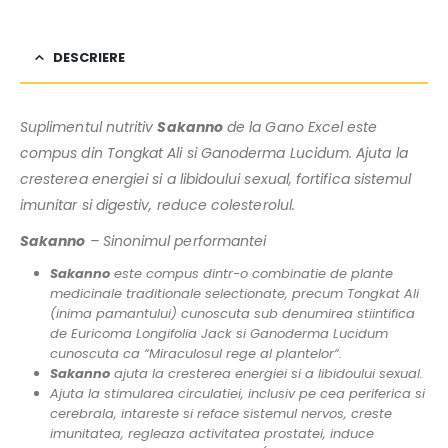
DESCRIERE
Suplimentul nutritiv
Sakanno
de la Gano Excel este
compus din Tongkat Ali si Ganoderma Lucidum. Ajuta la
cresterea energiei si a libidoului sexual, fortifica sistemul
imunitar si digestiv, reduce colesterolul.
Sakanno
– Sinonimul performantei
Sakanno
este compus dintr-o combinatie de plante
medicinale traditionale selectionate, precum Tongkat Ali
(inima pamantului) cunoscuta sub denumirea stiintifica
de Euricoma Longifolia Jack si Ganoderma Lucidum
cunoscuta ca “Miraculosul rege al plantelor“.
Sakanno
ajuta la cresterea energiei si a libidoului sexual.
Ajuta la stimularea circulatiei, inclusiv pe cea periferica si
cerebrala, intareste si reface sistemul nervos, creste
imunitatea, regleaza activitatea prostatei, induce