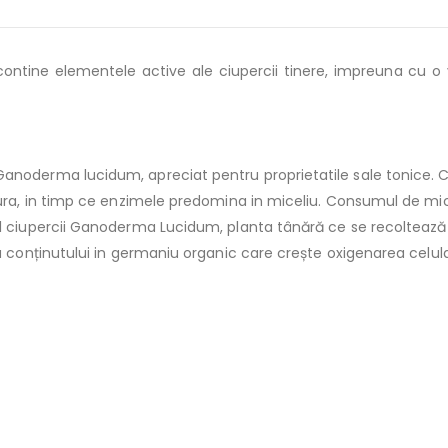
ontine elementele active ale ciupercii tinere, impreuna cu o 
anoderma lucidum, apreciat pentru proprietatile sale tonice. Co
tura, in timp ce enzimele predomina in miceliu. Consumul de mic
ul ciupercii Ganoderma Lucidum, planta tânără ce se recoltează 
ta conținutului in germaniu organic care crește oxigenarea celul