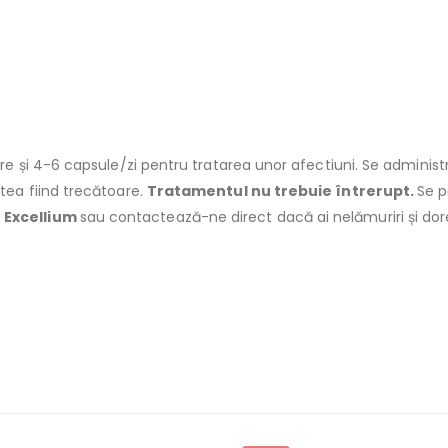
re și 4-6 capsule/zi pentru tratarea unor afectiuni. Se administr
tea fiind trecătoare.
Tratamentul nu trebuie întrerupt.
Se p
l
Excellium
sau contactează-ne direct dacă ai nelămuriri și doreș