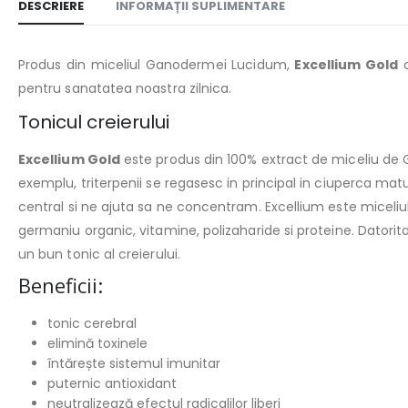
DESCRIERE
INFORMAȚII SUPLIMENTARE
Produs din miceliul Ganodermei Lucidum,
Excellium Gold
c
pentru sanatatea noastra zilnica.
Tonicul creierului
Excellium Gold
este produs din 100% extract de miceliu de G
exemplu, triterpenii se regasesc in principal in ciuperca ma
central si ne ajuta sa ne concentram. Excellium este miceli
germaniu organic, vitamine, polizaharide si proteine. Datori
un bun tonic al creierului.
Beneficii:
tonic cerebral
elimină toxinele
întărește sistemul imunitar
puternic antioxidant
neutralizează efectul radicalilor liberi