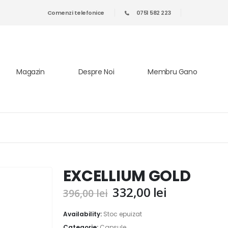
Comenzi telefonice
0751 582 223
Magazin
Despre Noi
Membru Gano
EXCELLIUM GOLD
Prețul
Prețul
332,00
lei
396,00
lei
inițial
curent
a
este:
Availability:
Stoc epuizat
Categorie:
Capsule