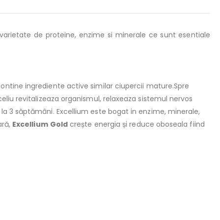
varietate de proteine, enzime si minerale ce sunt esentiale
ntine ingrediente active similar ciupercii mature.Spre
eliu revitalizeaza organismul, relaxeaza sistemul nervos
la 3 săptămâni. Excellium este bogat in enzime, minerale,
ară,
Excellium
Gold
crește energia și reduce oboseala fiind