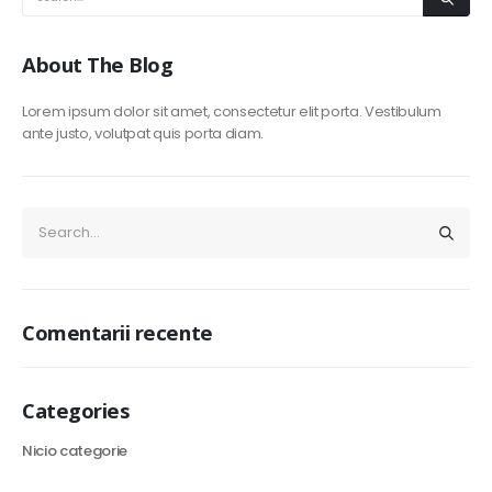
About The Blog
Lorem ipsum dolor sit amet, consectetur elit porta. Vestibulum
ante justo, volutpat quis porta diam.
Comentarii recente
TERMENI
Categories
Termeni si conditii
Nicio categorie
Politică de confidențialitate
Politica privind fișierele cookies